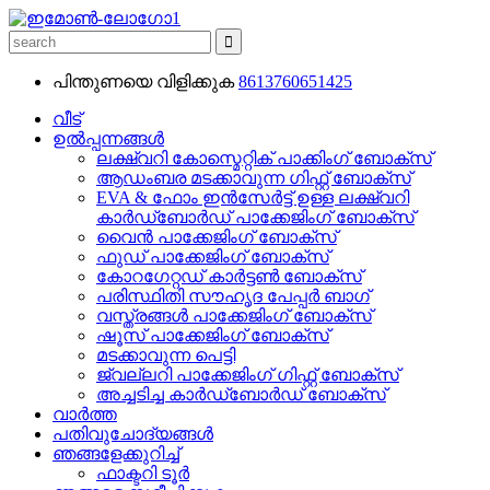
പിന്തുണയെ വിളിക്കുക
8613760651425
വീട്
ഉൽപ്പന്നങ്ങൾ
ലക്ഷ്വറി കോസ്മെറ്റിക് പാക്കിംഗ് ബോക്സ്
ആഡംബര മടക്കാവുന്ന ഗിഫ്റ്റ് ബോക്സ്
EVA & ഫോം ഇൻസേർട്ട് ഉള്ള ലക്ഷ്വറി
കാർഡ്ബോർഡ് പാക്കേജിംഗ് ബോക്സ്
വൈൻ പാക്കേജിംഗ് ബോക്സ്
ഫുഡ് പാക്കേജിംഗ് ബോക്സ്
കോറഗേറ്റഡ് കാർട്ടൺ ബോക്സ്
പരിസ്ഥിതി സൗഹൃദ പേപ്പർ ബാഗ്
വസ്ത്രങ്ങൾ പാക്കേജിംഗ് ബോക്സ്
ഷൂസ് പാക്കേജിംഗ് ബോക്സ്
മടക്കാവുന്ന പെട്ടി
ജ്വല്ലറി പാക്കേജിംഗ് ഗിഫ്റ്റ് ബോക്സ്
അച്ചടിച്ച കാർഡ്ബോർഡ് ബോക്സ്
വാർത്ത
പതിവുചോദ്യങ്ങൾ
ഞങ്ങളേക്കുറിച്ച്
ഫാക്ടറി ടൂർ