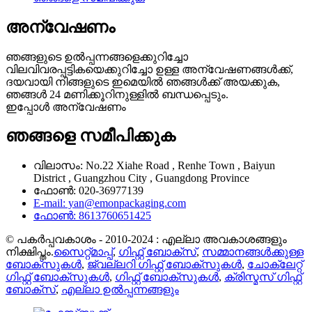
അന്വേഷണം
ഞങ്ങളുടെ ഉൽപ്പന്നങ്ങളെക്കുറിച്ചോ
വിലവിവരപ്പട്ടികയെക്കുറിച്ചോ ഉള്ള അന്വേഷണങ്ങൾക്ക്,
ദയവായി നിങ്ങളുടെ ഇമെയിൽ ഞങ്ങൾക്ക് അയക്കുക,
ഞങ്ങൾ 24 മണിക്കൂറിനുള്ളിൽ ബന്ധപ്പെടും.
ഇപ്പോൾ അന്വേഷണം
ഞങ്ങളെ സമീപിക്കുക
വിലാസം: No.22 Xiahe Road , Renhe Town , Baiyun
District , Guangzhou City , Guangdong Province
ഫോൺ: 020-36977139
E-mail: yan@emonpackaging.com
ഫോൺ: 8613760651425
© പകർപ്പവകാശം - 2010-2024 : എല്ലാ അവകാശങ്ങളും
നിക്ഷിപ്തം.
സൈറ്റ്മാപ്പ്
,
ഗിഫ്റ്റ് ബോക്സ്
,
സമ്മാനങ്ങൾക്കുള്ള
ബോക്സുകൾ
,
ജ്വല്ലറി ഗിഫ്റ്റ് ബോക്സുകൾ
,
ചോക്ലേറ്റ്
ഗിഫ്റ്റ് ബോക്സുകൾ
,
ഗിഫ്റ്റ് ബോക്സുകൾ
,
ക്രിസ്മസ് ഗിഫ്റ്റ്
ബോക്സ്
,
എല്ലാ ഉൽപ്പന്നങ്ങളും