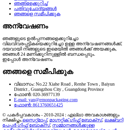
ഞങ്ങളേക്കുറിച്ച്
പതിവുചോദ്യങ്ങൾ
ഞങ്ങളെ സമീപിക്കുക
അന്വേഷണം
ഞങ്ങളുടെ ഉൽപ്പന്നങ്ങളെക്കുറിച്ചോ
വിലവിവരപ്പട്ടികയെക്കുറിച്ചോ ഉള്ള അന്വേഷണങ്ങൾക്ക്,
ദയവായി നിങ്ങളുടെ ഇമെയിൽ ഞങ്ങൾക്ക് അയക്കുക,
ഞങ്ങൾ 24 മണിക്കൂറിനുള്ളിൽ ബന്ധപ്പെടും.
ഇപ്പോൾ അന്വേഷണം
ഞങ്ങളെ സമീപിക്കുക
വിലാസം: No.22 Xiahe Road , Renhe Town , Baiyun
District , Guangzhou City , Guangdong Province
ഫോൺ: 020-36977139
E-mail: yan@emonpackaging.com
ഫോൺ: 8613760651425
© പകർപ്പവകാശം - 2010-2024 : എല്ലാ അവകാശങ്ങളും
നിക്ഷിപ്തം.
സൈറ്റ്മാപ്പ്
,
മാഗ്നറ്റിക് ഗിഫ്റ്റ് ബോക്സ്
,
ലക്ഷ്വറി
പേപ്പർ ഗിഫ്റ്റ് ബോക്സ്
,
സമ്മാനങ്ങൾക്കുള്ള