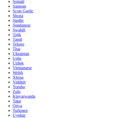
Somali
Samoan
Scots Gaelic
Shona
Sindhi
Sundanese
Swahili
Tajik
Tamil
Telugu
Thai
Ukrainian
Urdu
Uzbek
Vietnamese
Welsh
Xhosa
Yiddish
Yoruba
Zulu
Kinyarwanda
Tatar
Oriya
Turkmen
Uyghur