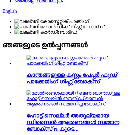
ഞങ്ങളെ സമീപിക്കുക
English
ഞങ്ങളുടെ ഉൽപ്പന്നങ്ങൾ
കാന്തങ്ങളുള്ള കസ്റ്റം പേപ്പർ ഫുഡ്
പാക്കേജിംഗ് ഗിഫ്റ്റ് ബോക്സ്
ഹോട്ട് സെല്ലർ അതുല്യമായ
ഡിസൈൻ ആഭരണങ്ങൾ സമ്മാന
ബോക്സ് ri കൂടെ...