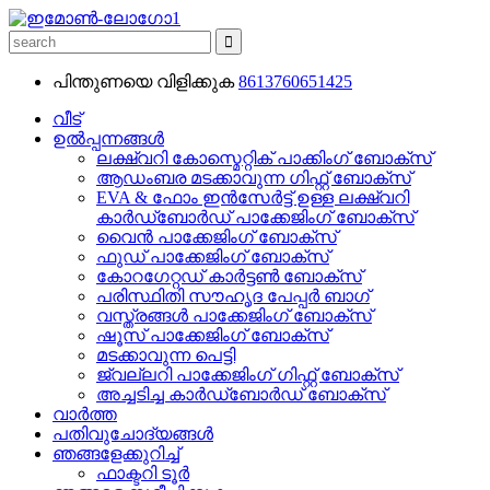
പിന്തുണയെ വിളിക്കുക
8613760651425
വീട്
ഉൽപ്പന്നങ്ങൾ
ലക്ഷ്വറി കോസ്മെറ്റിക് പാക്കിംഗ് ബോക്സ്
ആഡംബര മടക്കാവുന്ന ഗിഫ്റ്റ് ബോക്സ്
EVA & ഫോം ഇൻസേർട്ട് ഉള്ള ലക്ഷ്വറി
കാർഡ്ബോർഡ് പാക്കേജിംഗ് ബോക്സ്
വൈൻ പാക്കേജിംഗ് ബോക്സ്
ഫുഡ് പാക്കേജിംഗ് ബോക്സ്
കോറഗേറ്റഡ് കാർട്ടൺ ബോക്സ്
പരിസ്ഥിതി സൗഹൃദ പേപ്പർ ബാഗ്
വസ്ത്രങ്ങൾ പാക്കേജിംഗ് ബോക്സ്
ഷൂസ് പാക്കേജിംഗ് ബോക്സ്
മടക്കാവുന്ന പെട്ടി
ജ്വല്ലറി പാക്കേജിംഗ് ഗിഫ്റ്റ് ബോക്സ്
അച്ചടിച്ച കാർഡ്ബോർഡ് ബോക്സ്
വാർത്ത
പതിവുചോദ്യങ്ങൾ
ഞങ്ങളേക്കുറിച്ച്
ഫാക്ടറി ടൂർ