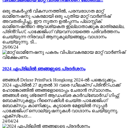
ഒരു തകർപ്പൻ വികസനത്തിൽ, പരമ്പരാഗത മാറ്റ്
ലാമിനേഷനു പകരമായി ഒരു പുതിയ മാറ്റ് വാർണിഷ്
അവതരിപ്പിച്ചു. ഈ നൂതന ഉൽപ്പന്നം പ്ലാസ്റ്റിക്
ലാമിനേഷൻ്റെ ആവശ്യകത ഇല്ലാതാക്കുക മാത്രമല്ല,
പ്രിൻ്റിംഗ്, പാക്കേജിംഗ് വ്യവസായത്തെ പരിവർത്തനം
ചെയ്യുന്ന നിരവധി ആനുകൂല്യങ്ങളും വാഗ്ദാനം
ചെയ്യുന്നു. ടി...
26/06/24
2024 ഏപ്രിലിൽ ഞങ്ങളുടെ പ്രദർശനം
ഞങ്ങൾ Deluxe PrintPack Hongkong 2024-ൽ പങ്കെടുക്കും.
2024 ഏപ്രിൽ 27 മുതൽ 30 വരെ ഡീലക്സ് പ്രിൻ്റ്പാക്ക്
ഹോങ്കോങ്ങിൽ ഞങ്ങളോടൊപ്പം ചേരാൻ സ്വാഗതം.
ഞങ്ങൾ ഒരു ശ്രേണി ആഡംബര കാർഡ്ബോർഡ് ഗിഫ്റ്റ്
ബോക്സുകളും റീസൈക്കിൾ ചെയ്ത പാക്കേജിംഗ്
ബോക്സും കാണിക്കും, കൂടാതെ മേളയിൽ സൂപ്പർ
പാക്കേജിംഗ് സൊല്യൂഷനുകൾ വാഗ്ദാനം ചെയ്യുന്നു.
എക്സ്പോ:...
24/04/24