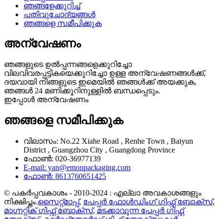
ഞങ്ങളേക്കുറിച്ച്
പതിവുചോദ്യങ്ങൾ
ഞങ്ങളെ സമീപിക്കുക
അന്വേഷണം
ഞങ്ങളുടെ ഉൽപ്പന്നങ്ങളെക്കുറിച്ചോ
വിലവിവരപ്പട്ടികയെക്കുറിച്ചോ ഉള്ള അന്വേഷണങ്ങൾക്ക്,
ദയവായി നിങ്ങളുടെ ഇമെയിൽ ഞങ്ങൾക്ക് അയക്കുക,
ഞങ്ങൾ 24 മണിക്കൂറിനുള്ളിൽ ബന്ധപ്പെടും.
ഇപ്പോൾ അന്വേഷണം
ഞങ്ങളെ സമീപിക്കുക
വിലാസം: No.22 Xiahe Road , Renhe Town , Baiyun
District , Guangzhou City , Guangdong Province
ഫോൺ: 020-36977139
E-mail: yan@emonpackaging.com
ഫോൺ: 8613760651425
© പകർപ്പവകാശം - 2010-2024 : എല്ലാ അവകാശങ്ങളും
നിക്ഷിപ്തം.
സൈറ്റ്മാപ്പ്
,
പേപ്പർ ഫോൾഡിംഗ് ഗിഫ്റ്റ് ബോക്സ്
,
മാഗ്നറ്റിക് ഗിഫ്റ്റ് ബോക്സ്
,
മടക്കാവുന്ന പേപ്പർ ഗിഫ്റ്റ്