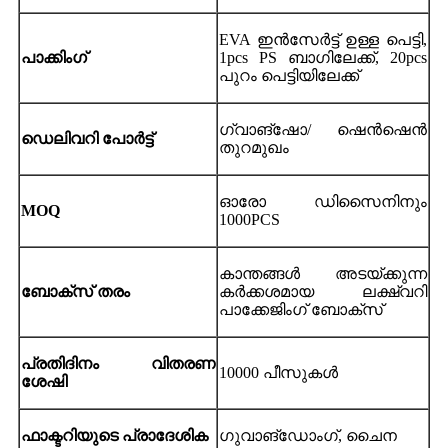
EVA ഇൻസേർട്ട് ഉള്ള പെട്ടി,
പാക്കിംഗ്
1pcs PS ബാഗിലേക്ക്, 20pcs
പുറം പെട്ടിയിലേക്ക്
ഗ്വാങ്‌ഷോ/ ഷെൻഷെൻ
ഡെലിവറി പോർട്ട്
തുറമുഖം
ഓരോ ഡിസൈനിനും
MOQ
1000PCS
കാന്തങ്ങൾ അടയ്ക്കുന്ന
ബോക്സ് തരം
കർക്കശമായ ലക്ഷ്വറി
പാക്കേജിംഗ് ബോക്സ്
പ്രതിദിനം വിതരണ
10000 പീസുകൾ
ശേഷി
ഫാക്ടറിയുടെ പ്രാദേശിക
ഗുവാങ്‌ഡോംഗ്, ചൈന