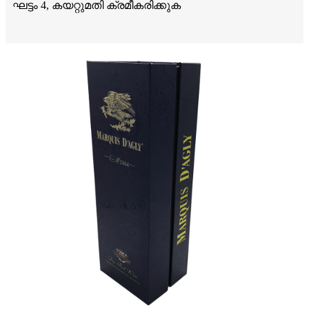
ഘട്ടം 4, കയറ്റുമതി ക്രമീകരിക്കുക