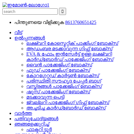
പിന്തുണയെ വിളിക്കുക
8613760651425
വീട്
ഉൽപ്പന്നങ്ങൾ
ലക്ഷ്വറി കോസ്മെറ്റിക് പാക്കിംഗ് ബോക്സ്
ആഡംബര മടക്കാവുന്ന ഗിഫ്റ്റ് ബോക്സ്
EVA & ഫോം ഇൻസേർട്ട് ഉള്ള ലക്ഷ്വറി
കാർഡ്ബോർഡ് പാക്കേജിംഗ് ബോക്സ്
വൈൻ പാക്കേജിംഗ് ബോക്സ്
ഫുഡ് പാക്കേജിംഗ് ബോക്സ്
കോറഗേറ്റഡ് കാർട്ടൺ ബോക്സ്
പരിസ്ഥിതി സൗഹൃദ പേപ്പർ ബാഗ്
വസ്ത്രങ്ങൾ പാക്കേജിംഗ് ബോക്സ്
ഷൂസ് പാക്കേജിംഗ് ബോക്സ്
മടക്കാവുന്ന പെട്ടി
ജ്വല്ലറി പാക്കേജിംഗ് ഗിഫ്റ്റ് ബോക്സ്
അച്ചടിച്ച കാർഡ്ബോർഡ് ബോക്സ്
വാർത്ത
പതിവുചോദ്യങ്ങൾ
ഞങ്ങളേക്കുറിച്ച്
ഫാക്ടറി ടൂർ