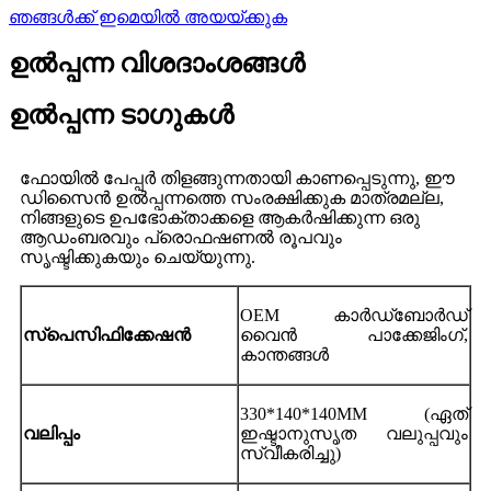
ഞങ്ങൾക്ക് ഇമെയിൽ അയയ്ക്കുക
ഉൽപ്പന്ന വിശദാംശങ്ങൾ
ഉൽപ്പന്ന ടാഗുകൾ
ഫോയിൽ പേപ്പർ തിളങ്ങുന്നതായി കാണപ്പെടുന്നു, ഈ
ഡിസൈൻ ഉൽപ്പന്നത്തെ സംരക്ഷിക്കുക മാത്രമല്ല,
നിങ്ങളുടെ ഉപഭോക്താക്കളെ ആകർഷിക്കുന്ന ഒരു
ആഡംബരവും പ്രൊഫഷണൽ രൂപവും
സൃഷ്ടിക്കുകയും ചെയ്യുന്നു.
OEM കാർഡ്ബോർഡ്
സ്പെസിഫിക്കേഷൻ
വൈൻ പാക്കേജിംഗ്,
കാന്തങ്ങൾ
330*140*140MM (ഏത്
വലിപ്പം
ഇഷ്ടാനുസൃത വലുപ്പവും
സ്വീകരിച്ചു)