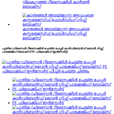
വിലകുറഞ്ഞ റീസൈക്കിൾ കാർട്ടൺ
ബോക്സ്
കാന്തങ്ങൾ അടയ്ക്കുന്ന ആഡംബര
കസ്റ്റമൈസ്ഡ് ഫോൾഡിംഗ് ഗിഫ്റ്റ്
ബോക്സ്
പുതിയ ഡിസൈൻ റീസൈക്കിൾ ചെയ്ത പേപ്പർ കാർഡ്ബോർഡ് വൈൻ ഗിഫ്റ്റ്
പാക്കേജിംഗ് ബോക്സ് PE ഫ്ലോക്കിംഗ് ഇൻസേർട്ട്