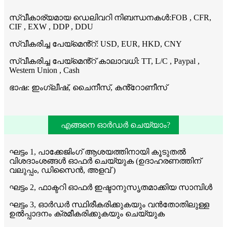
സ്വീകാര്യമായ ഡെലിവറി നിബന്ധനകൾ:FOB , CFR,
CIF , EXW , DDP , DDU
സ്വീകരിച്ച പേയ്‌മെൻ്റ്: USD, EUR, HKD, CNY
സ്വീകരിച്ച പേയ്മെൻ്റ് കാലാവധി: TT, L/C , Paypal ,
Western Union , Cash
ഭാഷ: ഇംഗ്ലീഷ്, ചൈനീസ്, കൻ്റോണീസ്
എങ്ങനെ ഓർഡർ ചെയ്യാം?
ഘട്ടം 1, പാക്കേജിംഗ് ആശയത്തിനായി കൂടുതൽ
വിശദാംശങ്ങൾ ഓഫർ ചെയ്യുക (ഉദാഹരണത്തിന്
വലുപ്പം, ഡിസൈൻ, അളവ് )
ഘട്ടം 2, ഫാക്ടറി ഓഫർ ഇഷ്ടാനുസൃതമാക്കിയ സാമ്പിൾ
ഘട്ടം 3, ഓർഡർ സ്ഥിരീകരിക്കുകയും വൻതോതിലുള്ള
ഉൽപ്പാദനം ക്രമീകരിക്കുകയും ചെയ്യുക