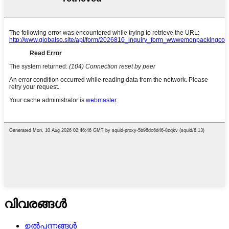
വിവരങ്ങൾ
ഉൽപ്പന്നങ്ങൾ